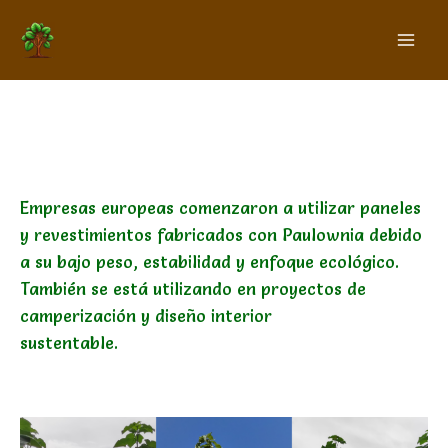
Ir
al
contenido
Por
Paulownias
/
5 de Junio de 2026
Empresas europeas comenzaron a utilizar paneles
y revestimientos fabricados con Paulownia debido
a su bajo peso, estabilidad y enfoque ecológico.
También se está utilizando en proyectos de
camperización y diseño interior
sustentable.
https://bariperfil.com/noticias/?
utm_source=chatgpt.com